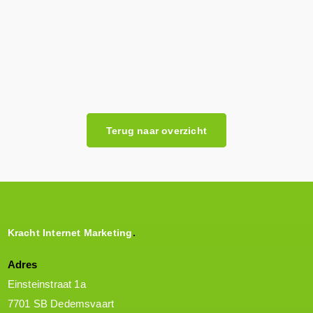
Search Console koppelen aan Analytics
G
Lees bericht
Terug naar overzicht
Kracht Internet Marketing
Adres
Einsteinstraat 1a
7701 SB Dedemsvaart